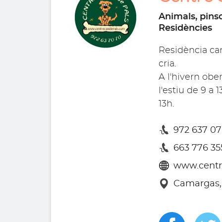
Animals, pinso
Residències
Residència can
cria.
A l'hivern ober
l'estiu de 9 a 
13h.
972 637 0
663 776 35
www.centr
Camargas, 2