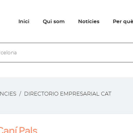
Inici
Qui som
Notícies
Per què
ÈNCIES
/
DIRECTORIO EMPRESARIAL CAT
aní Pals