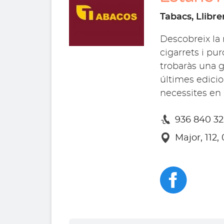
Tabacs, Llibre
Descobreix la 
cigarrets i pu
trobaràs una gr
últimes edicion
necessites en 
936 840 3
Major, 112,